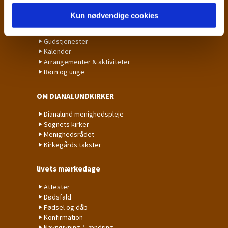
Kun nødvendige cookies
Det sker
Gudstjenester
Kalender
Arrangementer & aktiviteter
Børn og unge
OM DIANALUNDKIRKER
Dianalund menighedspleje
Sognets kirker
Menighedsrådet
Kirkegårds takster
livets mærkedage
Attester
Dødsfald
Fødsel og dåb
Konfirmation
Navngivning / -ændring