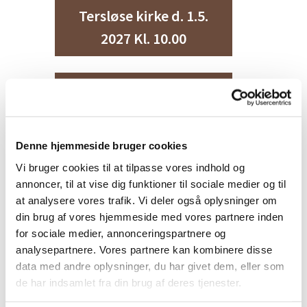
Tersløse kirke d. 1.5.
2027 Kl. 10.00
Konfirmation i
Tersløse kirke d. 1.5.
2027 Kl. 12.00
Denne hjemmeside bruger cookies
Vi bruger cookies til at tilpasse vores indhold og
Konfirmation i
annoncer, til at vise dig funktioner til sociale medier og til
at analysere vores trafik. Vi deler også oplysninger om
Skellebjerg kirke d.
din brug af vores hjemmeside med vores partnere inden
2.5. 2027 Kl. 10:30
for sociale medier, annonceringspartnere og
analysepartnere. Vores partnere kan kombinere disse
data med andre oplysninger, du har givet dem, eller som
Konfirmation i
de har indsamlet fra din brug af deres tjenester.
Tersløse kirke d. 6.5.