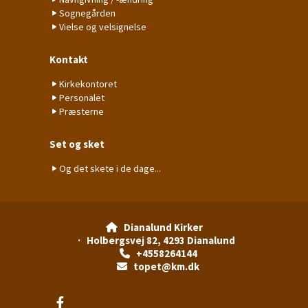
Sognegården
Vielse og velsignelse
Kontakt
Kirkekontoret
Personalet
Præsterne
Set og sket
Og det skete i de dage...
Dianalund Kirker

· Holbergsvej 82, 4293 Dianalund
+4558264144

topet@km.dk
