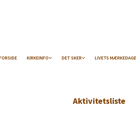
FORSIDE
KIRKEINFO
DET SKER
LIVETS MÆRKEDAG
Aktivitetsliste
Titeleksempel
Titeleksempel
Titeleksempel