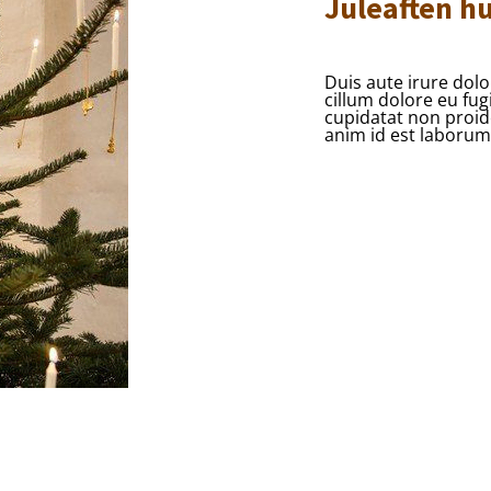
Juleaften h
Duis aute irure dolo
cillum dolore eu fug
cupidatat non proide
anim id est laborum
Titeleksempel