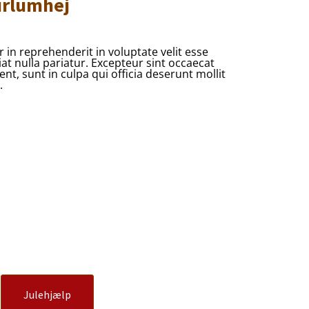
urlumhej
r in reprehenderit in voluptate velit esse
iat nulla pariatur. Excepteur sint occaecat
nt, sunt in culpa qui officia deserunt mollit
.
Julehjælp