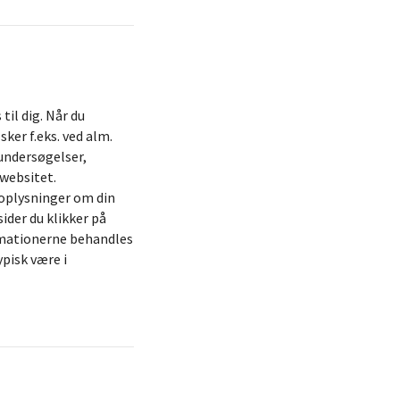
til dig. Når du
ker f.eks. ved alm.
 undersøgelser,
 websitet.
 oplysninger om din
ider du klikker på
ormationerne behandles
pisk være i