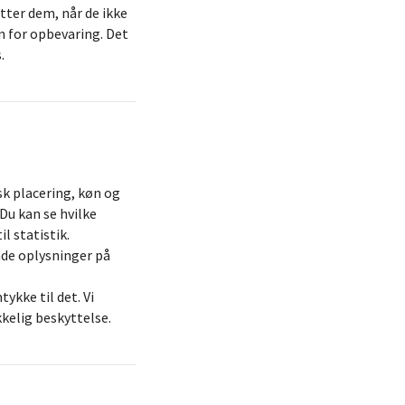
etter dem, når de ikke
 for opbevaring. Det
.
sk placering, køn og
Du kan se hvilke
l statistik.
nde oplysninger på
ykke til det. Vi
kkelig beskyttelse.