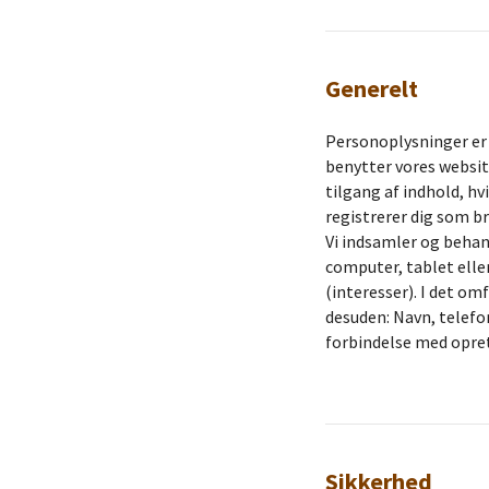
Generelt
Personoplysninger er a
benytter vores websit
tilgang af indhold, hv
registrerer dig som br
Vi indsamler og behan
computer, tablet elle
(interesser). I det om
desuden: Navn, telefo
forbindelse med oprett
Sikkerhed