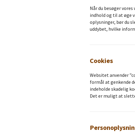
Når du besøger vores 
indhold og til at øge 
oplysninger, bør du sl
uddybet, hvilke inform
Cookies
Websitet anvender ”co
formål at genkende de
indeholde skadelig kod
Det er muligt at slet
Personoplysnin