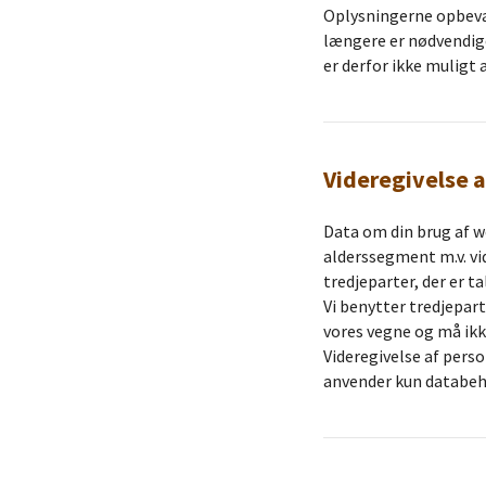
Oplysningerne opbevare
længere er nødvendig
er derfor ikke muligt
Videregivelse a
Data om din brug af w
alderssegment m.v. vid
tredjeparter, der er t
Vi benytter tredjepar
vores vegne og må ikk
Videregivelse af perso
anvender kun databehan