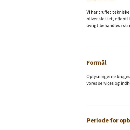
Vi har truffet teknisk
bliver slettet, offen
øvrigt behandles i str
Formål
Oplysningerne bruges 
vores services og indh
Periode for op