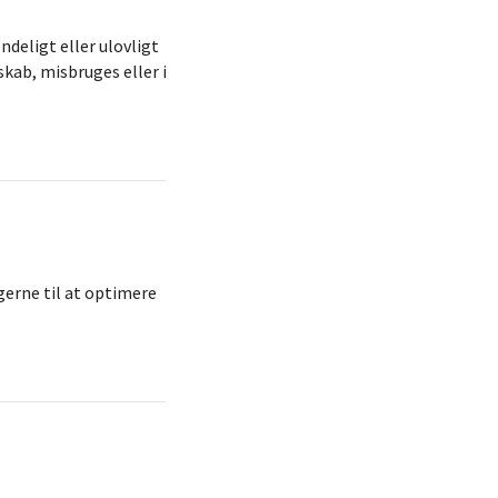
ndeligt eller ulovligt
kab, misbruges eller i
gerne til at optimere