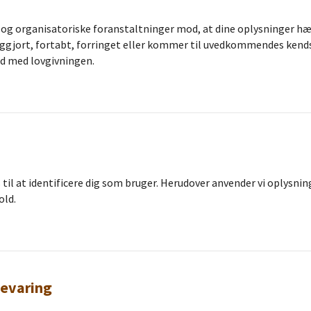
e og organisatoriske foranstaltninger mod, at dine oplysninger hæ
tliggjort, fortabt, forringet eller kommer til uvedkommendes kends
id med lovgivningen.
til at identificere dig som bruger. Herudover anvender vi oplysnin
old.
bevaring