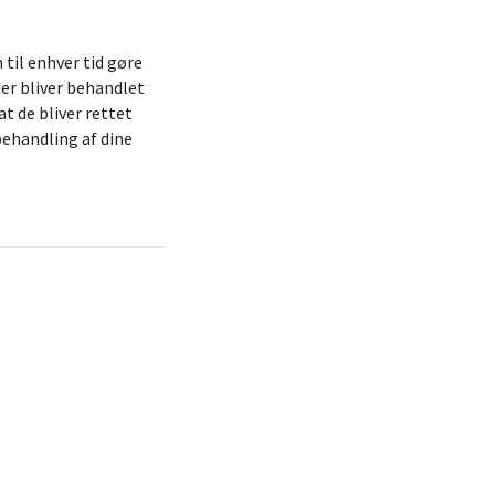
 til enhver tid gøre
der bliver behandlet
at de bliver rettet
 behandling af dine