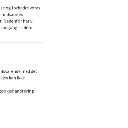
sse og forbedre vores
der indsamles
t. Nedenfor har vi
ar adgang til dem.
tilsvarende med det
kies kan ikke
g/cookiehandtering