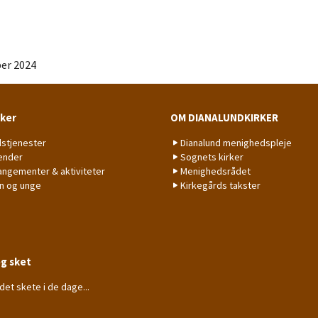
ber 2024
sker
OM DIANALUNDKIRKER
stjenester
Dianalund menighedspleje
ender
Sognets kirker
angementer & aktiviteter
Menighedsrådet
n og unge
Kirkegårds takster
g sket
det skete i de dage...