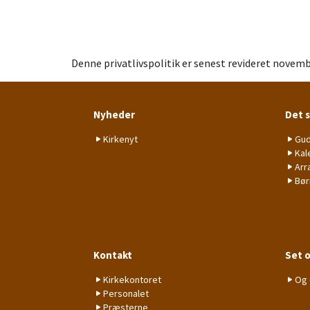
Denne privatlivspolitik er senest revideret novem
Nyheder
Det 
Kirkenyt
Gud
Kal
Arr
Bør
Kontakt
Set o
Kirkekontoret
Og 
Personalet
Præsterne