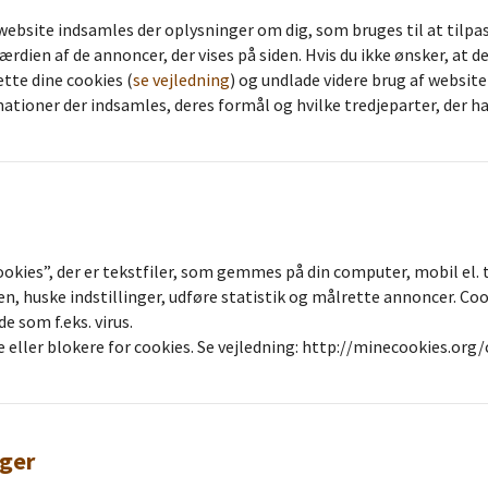
website indsamles der oplysninger om dig, som bruges til at tilpa
værdien af de annoncer, der vises på siden. Hvis du ikke ønsker, at 
ette dine cookies (
se vejledning
) og undlade videre brug af website
ationer der indsamles, deres formål og hvilke tredjeparter, der h
okies”, der er tekstfiler, som gemmes på din computer, mobil el. 
n, huske indstillinger, udføre statistik og målrette annoncer. Coo
e som f.eks. virus.
te eller blokere for cookies. Se vejledning: http://minecookies.or
ger