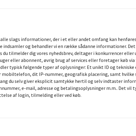
lle slags informationer, der i et eller andet omfang kan henføres 
e indsamler og behandler vi en række sådanne informationer. Det s
is du tilmelder dig vores nyhedsbrev, deltager i konkurrencer eller
uger eller abonnent, øvrig brug af services eller foretager køb via
dler typisk følgende typer af oplysninger: Et unikt ID og tekniske
r mobiltelefon, dit IP-nummer, geografisk placering, samt hvilke s
fang du selv giver eksplicit samtykke hertil og selv indtaster inf
nnummer, e-mail, adresse og betalingsoplysninger m.m.. Det vil ty
else af login, tilmelding eller ved køb.