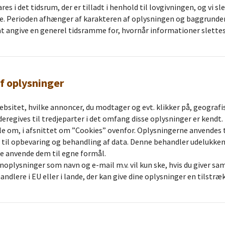
s i det tidsrum, der er tilladt i henhold til lovgivningen, og vi sl
e. Perioden afhænger af karakteren af oplysningen og baggrunden
 at angive en generel tidsramme for, hvornår informationer slettes
f oplysninger
ebsitet, hvilke annoncer, du modtager og evt. klikker på, geografi
eregives til tredjeparter i det omfang disse oplysninger er kendt. 
ale om, i afsnittet om ”Cookies” ovenfor. Oplysningerne anvendes ti
t til opbevaring og behandling af data. Denne behandler udelukke
e anvende dem til egne formål.
noplysninger som navn og e-mail m.v. vil kun ske, hvis du giver samt
dlere i EU eller i lande, der kan give dine oplysninger en tilstræ