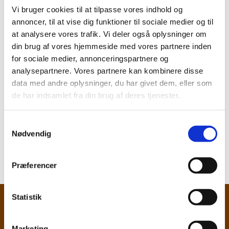
Lis Petersen
Vi bruger cookies til at tilpasse vores indhold og
annoncer, til at vise dig funktioner til sociale medier og til
Mail:
litop@webspeed.dk
at analysere vores trafik. Vi deler også oplysninger om
Telefon:
20261156
din brug af vores hjemmeside med vores partnere inden
for sociale medier, annonceringspartnere og
analysepartnere. Vores partnere kan kombinere disse
data med andre oplysninger, du har givet dem, eller som
de har indsamlet fra din brug af deres tjenester.
S
Yderligere kontaktoplysninger:
præster
,
Nødvendig
a
personalet
og
menighedsråd
m
t
Præferencer
y
k
k
Statistik
Nyheder
e
v
Kirkenyt
Marketing