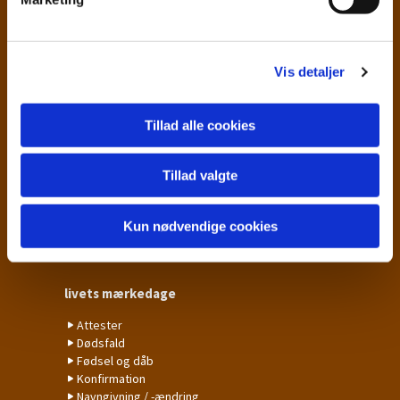
a
l
Det sker
g
Gudstjenester
Vis detaljer
Kalender
Arrangementer & aktiviteter
Børn og unge
Tillad alle cookies
OM DIANALUNDKIRKER
Tillad valgte
Dianalund menighedspleje
Sognets kirker
Kun nødvendige cookies
Menighedsrådet
Kirkegårds takster
livets mærkedage
Attester
Dødsfald
Fødsel og dåb
Konfirmation
Navngivning / -ændring