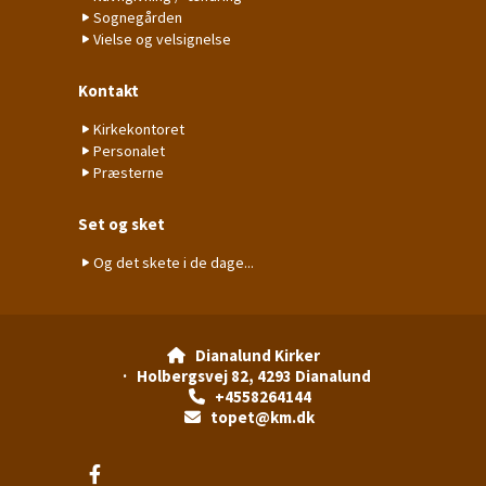
Sognegården
Vielse og velsignelse
Kontakt
Kirkekontoret
Personalet
Præsterne
Set og sket
Og det skete i de dage...
Dianalund Kirker

· Holbergsvej 82, 4293 Dianalund
+4558264144

topet@km.dk
