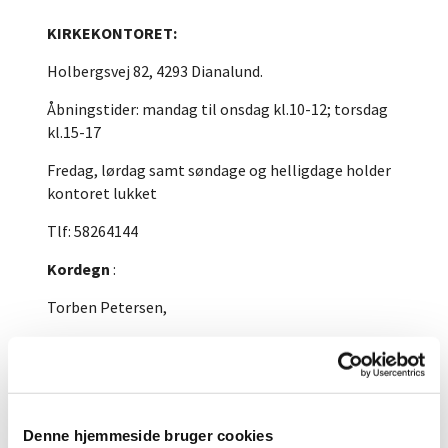
KIRKEKONTORET:
Holbergsvej 82, 4293 Dianalund.
Åbningstider: mandag til onsdag kl.10-12; torsdag
kl.15-17
Fredag, lørdag samt søndage og helligdage holder
kontoret lukket
Tlf: 58264144
Kordegn
:
Torben Petersen,
mail:
topet@km.dk
Menighedsrådsformand
:
Denne hjemmeside bruger cookies