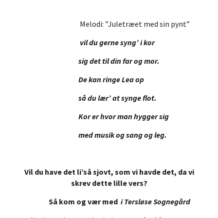
Melodi: ”Juletræet med sin pynt”
v
il du gerne syng’ i kor
sig det til din far og mor.
De kan ringe Lea op
så du lær’ at synge flot.
Kor er hvor man hygger sig
med musik og sang og leg.
Vil du have det li’så sjovt, som vi havde det, da vi
skrev dette lille vers?
Så kom og vær med
i Tersløse Sognegård