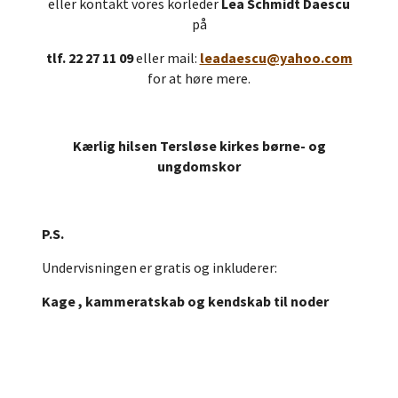
eller kontakt vores korleder
Lea Schmidt Daescu
på
tlf. 22 27 11 09
eller mail:
leadaescu@yahoo.com
for at høre mere.
Kærlig hilsen Tersløse kirkes børne- og
ungdomskor
P.S.
Undervisningen er gratis og inkluderer:
Kage
, kammeratskab og kendskab til noder