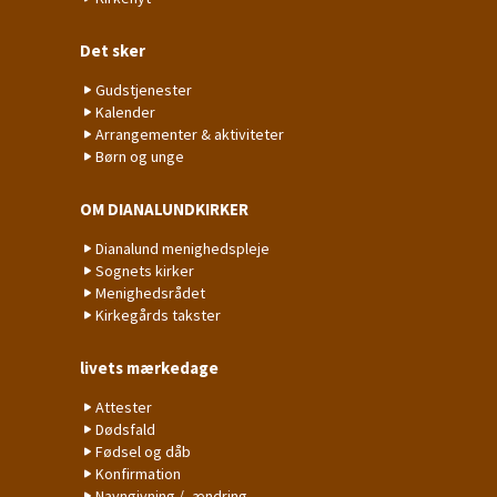
Det sker
Gudstjenester
Kalender
Arrangementer & aktiviteter
Børn og unge
OM DIANALUNDKIRKER
Dianalund menighedspleje
Sognets kirker
Menighedsrådet
Kirkegårds takster
livets mærkedage
Attester
Dødsfald
Fødsel og dåb
Konfirmation
Navngivning / -ændring