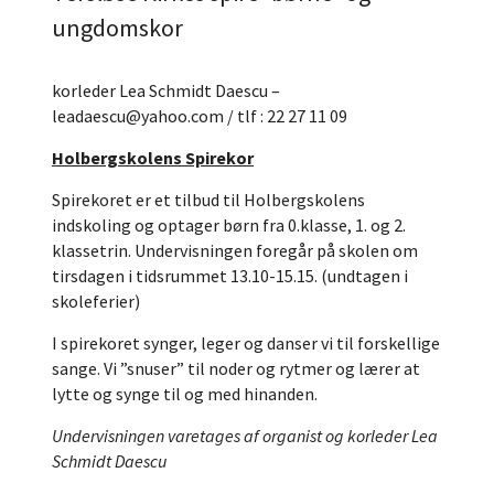
ungdomskor
korleder Lea Schmidt Daescu –
leadaescu@yahoo.com / tlf : 22 27 11 09
Holbergskolens Spirekor
Spirekoret er et tilbud til Holbergskolens
indskoling og optager børn fra 0.klasse, 1. og 2.
klassetrin. Undervisningen foregår på skolen om
tirsdagen i tidsrummet 13.10-15.15. (undtagen i
skoleferier)
I spirekoret synger, leger og danser vi til forskellige
sange. Vi ”snuser” til noder og rytmer og lærer at
lytte og synge til og med hinanden.
Undervisningen varetages af organist og korleder Lea
Schmidt Daescu