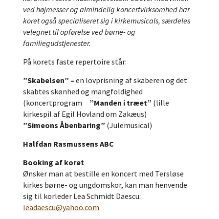
ved højmesser og almindelig koncertvirksomhed har
koret også specialiseret sig i kirkemusicals, særdeles
velegnet til opførelse ved børne- og
familiegudstjenester.
På korets faste repertoire står:
”Skabelsen” –
en lovprisning af skaberen og det
skabtes skønhed og mangfoldighed
(koncertprogram
”Manden i træet”
(lille
kirkespil af Egil Hovland om Zakæus)
”Simeons Åbenbaring”
(Julemusical)
Halfdan Rasmussens ABC
Booking af koret
Ønsker man at bestille en koncert med Tersløse
kirkes børne- og ungdomskor, kan man henvende
sig til korleder Lea Schmidt Daescu:
leadaescu@yahoo.com