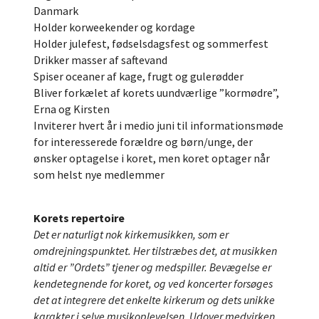
Danmark
Holder korweekender og kordage
Holder julefest, fødselsdagsfest og sommerfest
Drikker masser af saftevand
Spiser oceaner af kage, frugt og gulerødder
Bliver forkælet af korets uundværlige ”kormødre”,
Erna og Kirsten
Inviterer hvert år i medio juni til informationsmøde
for interesserede forældre og børn/unge, der
ønsker optagelse i koret, men koret optager når
som helst nye medlemmer
Korets repertoire
Det er naturligt nok kirkemusikken, som er
omdrejningspunktet. Her tilstræbes det, at musikken
altid er ”Ordets” tjener og medspiller. Bevægelse er
kendetegnende for koret, og ved koncerter forsøges
det at integrere det enkelte kirkerum og dets unikke
karakter i selve musikoplevelsen. Udover medvirken