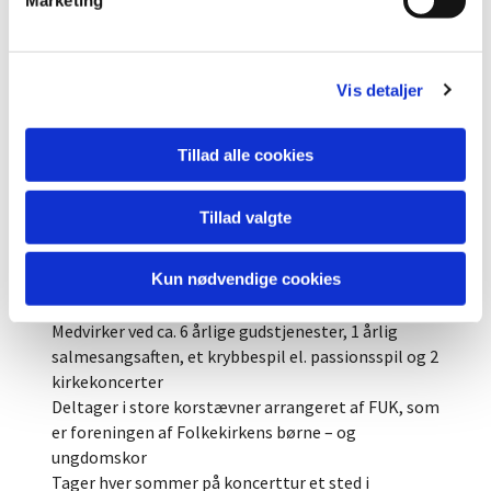
Marketing
a
l
g
Vis detaljer
Tillad alle cookies
FAKTA OM KORET
Dannet i februar 2002 af organist Lea Daescu og
Tillad valgte
Tersløse kirkes menighedsråd
Kun nødvendige cookies
Gør tjeneste ved Tersløse, Skellebjerg og
Niløse kirker
Medvirker ved ca. 6 årlige gudstjenester, 1 årlig
salmesangsaften, et krybbespil el. passionsspil og 2
kirkekoncerter
Deltager i store korstævner arrangeret af FUK, som
er foreningen af Folkekirkens børne – og
ungdomskor
Tager hver sommer på koncerttur et sted i