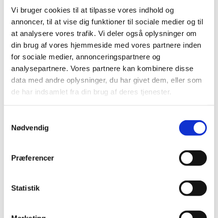
man et meget stort kendskab til de danske salmer
Vi bruger cookies til at tilpasse vores indhold og
og en fortrolighed med kirkens rum og kirkens
annoncer, til at vise dig funktioner til sociale medier og til
sprog. – Men vigtigst af alt: man bliver bare så
at analysere vores trafik. Vi deler også oplysninger om
GLAD, når man synger i kor!!! Derfor har vi også i
din brug af vores hjemmeside med vores partnere inden
Tersløse kirkes børne- og ungdomskor et mega
for sociale medier, annonceringspartnere og
godt kammeratskab.
analysepartnere. Vores partnere kan kombinere disse
Vi tager på sommerture og afholder korweekender.
data med andre oplysninger, du har givet dem, eller som
Vi bliver forkælet af vores ”kormødre” Erna og
de har indsamlet fra din brug af deres tjenester.
Kirsten og drikker spandevis af saftevand og spiser
kilovis af kage.
S
Nødvendig
a
m
t
Præferencer
y
k
k
Statistik
e
v