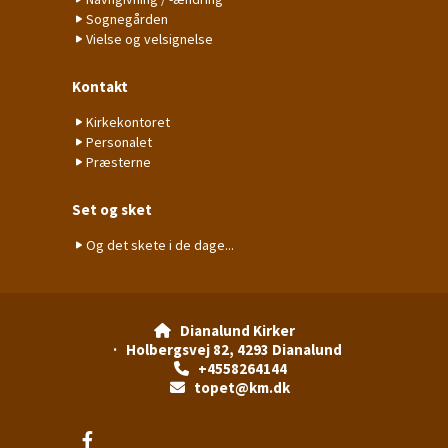
Sognegården
Vielse og velsignelse
Kontakt
Kirkekontoret
Personalet
Præsterne
Set og sket
Og det skete i de dage...
Dianalund Kirker

· Holbergsvej 82, 4293 Dianalund
+4558264144

topet@km.dk
