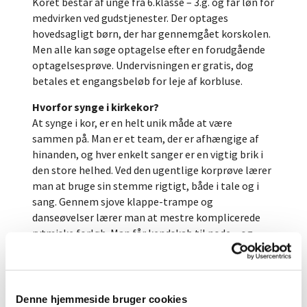
Koret består af unge fra 6.klasse – 3.g. og får løn for
medvirken ved gudstjenester. Der optages
hovedsagligt børn, der har gennemgået korskolen.
Men alle kan søge optagelse efter en forudgående
optagelsesprøve. Undervisningen er gratis, dog
betales et engangsbeløb for leje af korbluse.
Hvorfor synge i kirkekor?
At synge i kor, er en helt unik måde at være
sammen på. Man er et team, der er afhængige af
hinanden, og hver enkelt sanger er en vigtig brik i
den store helhed. Ved den ugentlige korprøve lærer
man at bruge sin stemme rigtigt, både i tale og i
sang. Gennem sjove klappe-trampe og
danseøvelser lærer man at mestre komplicerede
rytmiske forløb. Man får kendskab til node – og
rytmenotationer. Man lærer at lytte efter hinanden,
får en større disciplin og bliver bedre til at
koncentrere sig. Man stifter bekendtskab med
fremmede sprog og lærer at optræde. Desuden får
Denne hjemmeside bruger cookies